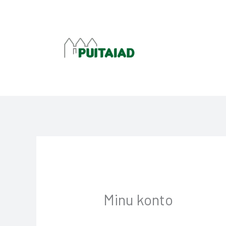
Skip
to
content
Nõutud
Minu konto